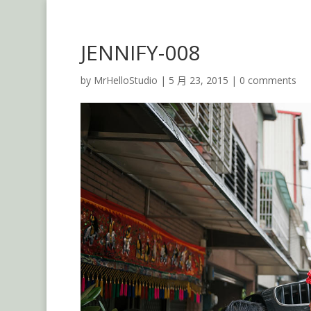
JENNIFY-008
by
MrHelloStudio
|
5 月 23, 2015
|
0 comments