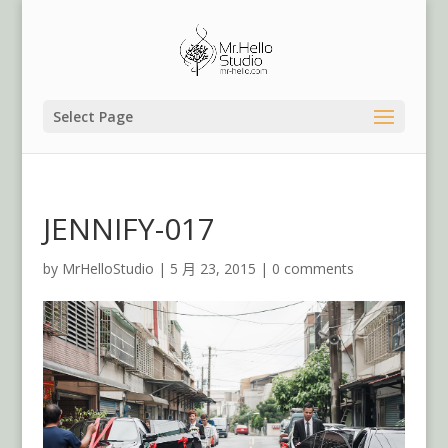
Select Page
JENNIFY-017
by
MrHelloStudio
|
5 月 23, 2015
|
0 comments