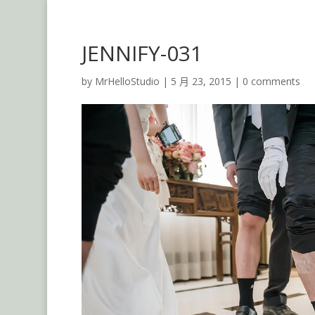
JENNIFY-031
by
MrHelloStudio
|
5 月 23, 2015
|
0 comments