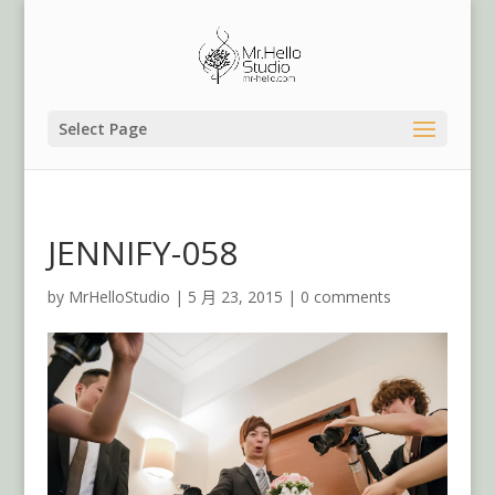
Select Page
JENNIFY-058
by
MrHelloStudio
|
5 月 23, 2015
|
0 comments