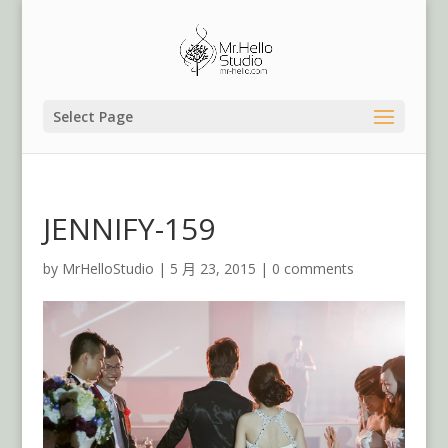
Select Page
JENNIFY-159
by
MrHelloStudio
|
5 月 23, 2015
|
0 comments