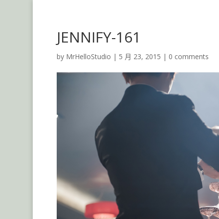
JENNIFY-161
by
MrHelloStudio
|
5 月 23, 2015
|
0 comments