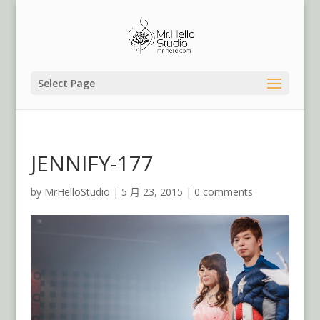
Select Page
JENNIFY-177
by
MrHelloStudio
|
5 月 23, 2015
|
0 comments