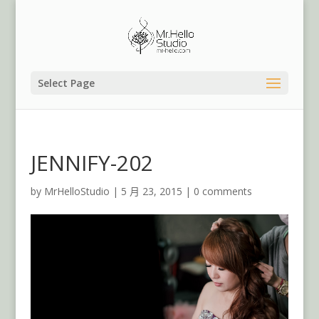
Select Page
JENNIFY-202
by
MrHelloStudio
|
5 月 23, 2015
|
0 comments