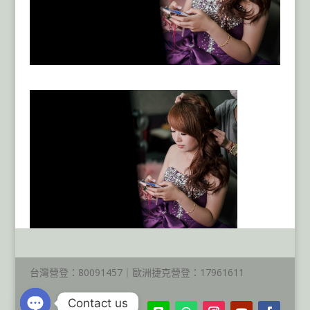
台灣營登：80091457｜歐洲捷克營登：17961611
Contact us