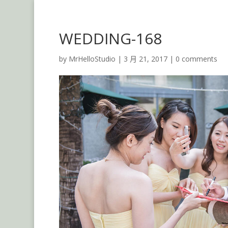
WEDDING-168
by
MrHelloStudio
|
3 月 21, 2017
|
0 comments