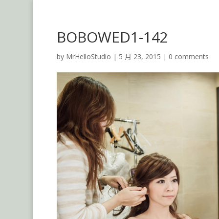
BOBOWED1-142
by
MrHelloStudio
|
5 月 23, 2015
|
0 comments