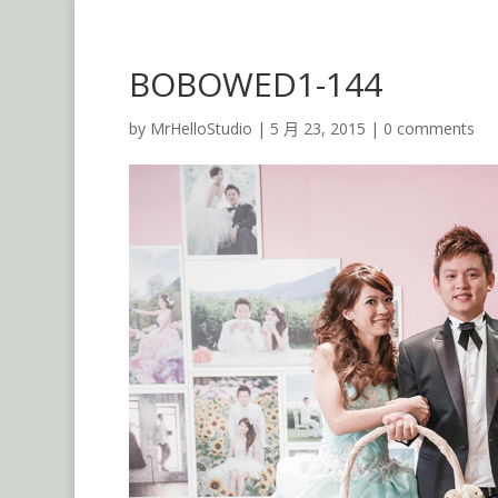
BOBOWED1-144
by
MrHelloStudio
|
5 月 23, 2015
|
0 comments