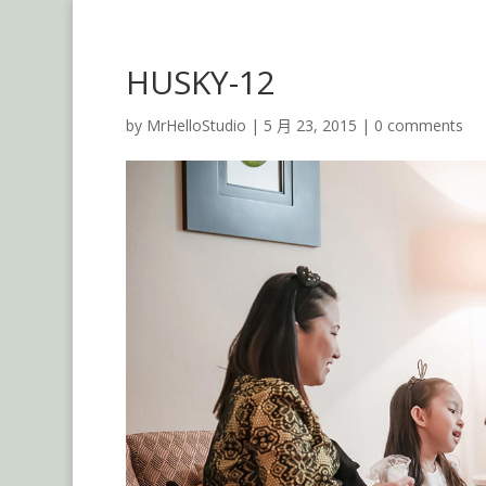
HUSKY-12
by
MrHelloStudio
|
5 月 23, 2015
|
0 comments