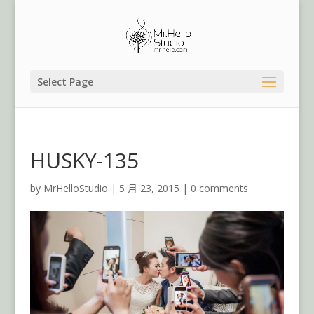
Select Page
HUSKY-135
by
MrHelloStudio
|
5 月 23, 2015
|
0 comments