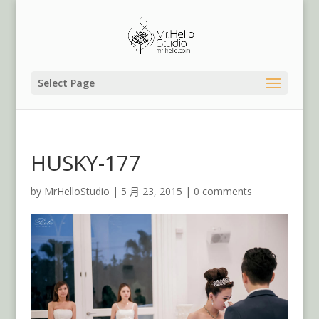
Select Page
HUSKY-177
by
MrHelloStudio
|
5 月 23, 2015
|
0 comments