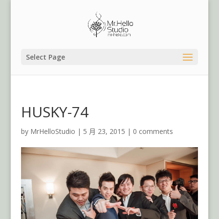
Select Page
HUSKY-74
by
MrHelloStudio
|
5 月 23, 2015
|
0 comments