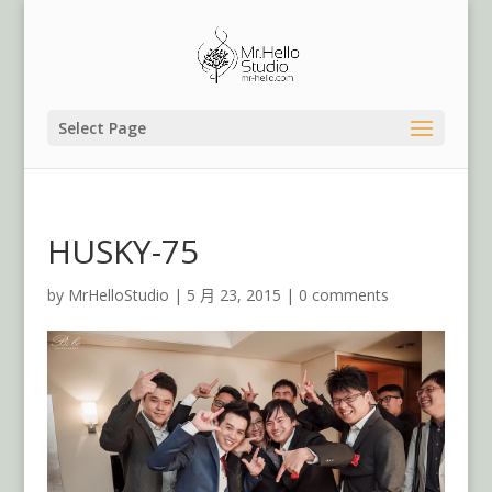
Select Page
HUSKY-75
by
MrHelloStudio
|
5 月 23, 2015
|
0 comments