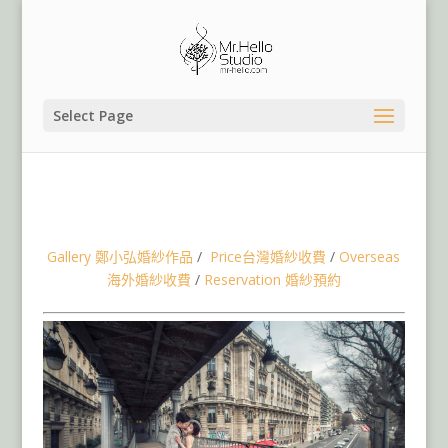
Select Page
海外婚紗,法國巴黎婚紗,巴黎婚紗景點,推薦台灣婚紗攝影
師,桃園新竹台北婚紗,台中台南高雄婚紗,歐洲婚紗,義大利
婚紗
Gallery 鄭小弘婚紗作品
/
Price
台灣
婚紗收費
/
Overseas
海外婚紗收費
/
Reservation 婚紗預約