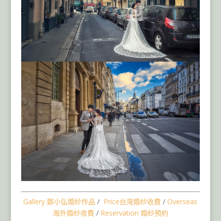
Gallery 鄭小弘婚紗作品
/
Price
台灣
婚紗收費
/
Overseas
海外婚紗收費
/
Reservation 婚紗預約