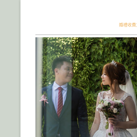
Mr.Hello婚禮事務所|台北寒舍艾麗酒店婚攝婚錄
歐式草原莊園婚禮,文定迎娶儀式流程
婚禮收費