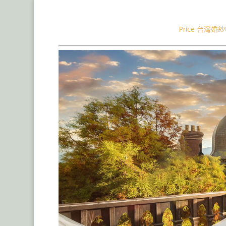
南投老英格蘭婚紗,清境農場婚紗,歐
Price 台灣婚