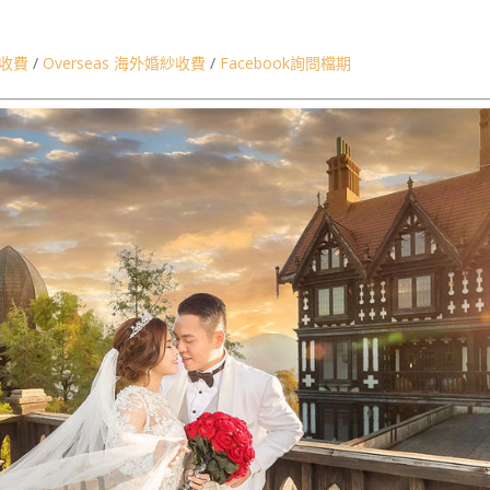
洲婚紗,台北婚紗,台灣婚紗攝影師,香港婚紗,海外婚紗,台北桃園手工婚紗
紗收費
/
Overseas 海外婚紗收費
/
Facebook詢問檔期