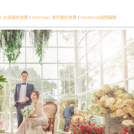
,台北桃園婚紗景點,陽明山婚紗,宜蘭花蓮婚紗,新竹苗栗台中自主婚紗,高雄墾
ice 台灣婚紗收費
/
Overseas 海外婚紗收費
/
Facebook詢問檔期