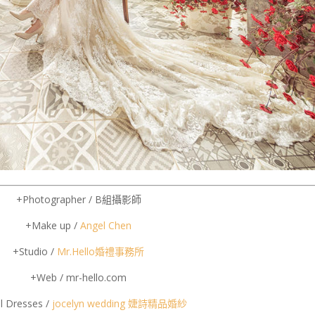
+Photographer / B組攝影師
+Make up /
Angel Chen
+Studio /
Mr.Hello婚禮事務所
+Web / mr-hello.com
l Dresses /
jocelyn wedding 婕詩精品婚紗