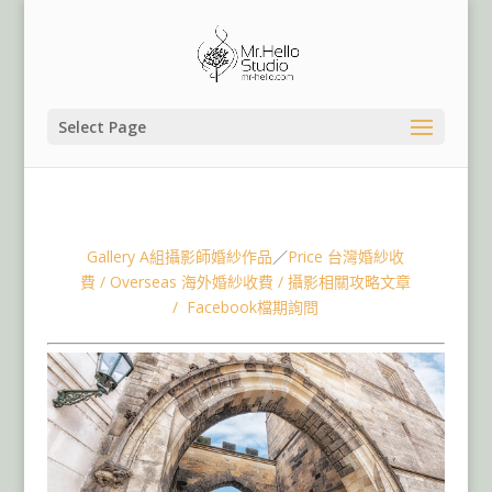
Select Page
Mr.Hello婚禮事務所,歐洲婚紗包套,東歐捷克布拉格婚紗,匈
牙利布達佩斯婚紗,法國巴黎婚紗,奧地利維也納婚紗
Gallery A組攝影師婚紗作品
／
Price 台灣婚紗收
費
/
Overseas 海外婚紗收費
/
攝影相關攻略文章
/
Facebook檔期詢問