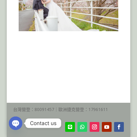
海外婚紗,日本京都婚紗櫻花
季,京都櫻花婚紗
海外婚紗,京都婚紗櫻花季
,
海外婚紗
,
日本櫻花婚紗
,
京
都拍照
,
京都婚攝
,
京都攝影師
,
京都婚禮拍攝
,
京都婚
拍
,
京都旅拍攝影師
,
京都旅遊景點
,
京都櫻花婚紗
,
京都
楓葉婚紗
,
京都櫻花季
,
京都楓葉季
,
京都和服攝影
,
京都
租和服
,
京都和服寫真
,
日本和服寫真
,
京都美食餐廳推
薦
,
櫻花和服
,
楓葉和服
台灣營登：80091457｜歐洲捷克營登：17961611
Contact us
Open