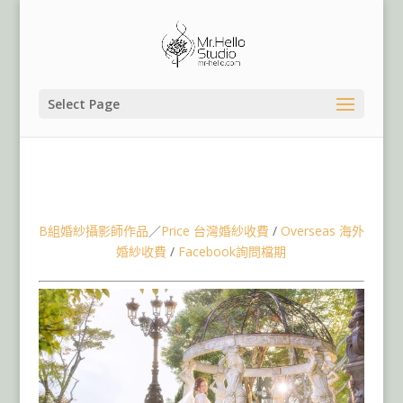
Select Page
台灣婚紗景點,南投老英格蘭婚紗,台中婚紗,香港婚紗,台北
婚紗,桃園婚紗,高雄婚紗,台南婚紗,宜蘭花蓮婚紗,台東婚紗,
嘉義婚紗
B組婚紗攝影師作品
／
Price 台灣婚紗收費
/
Overseas 海外
婚紗收費
/
Facebook詢問檔期