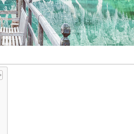
利布達佩斯婚紗,冰島婚紗
：