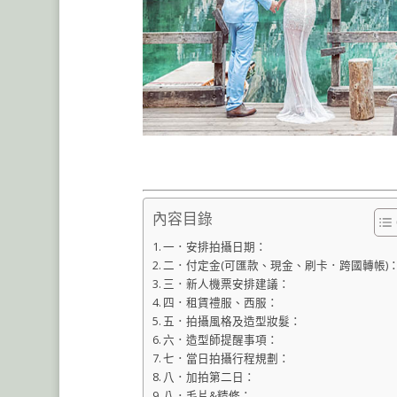
海外婚紗包套服務流程,捷克布拉格婚紗,匈牙
內容目錄
一．安排拍攝日期：
二．付定金(可匯款、現金、刷卡．跨國轉帳)
三．新人機票安排建議：
四．租賃禮服、西服：
五．拍攝風格及造型妝髮：
六．造型師提醒事項：
七．當日拍攝行程規劃：
八．加拍第二日：
八．毛片&精修：