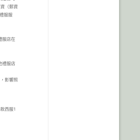
郵資（郵資
禮服服
禮服店在
他禮服店
間，影響照
款西服1