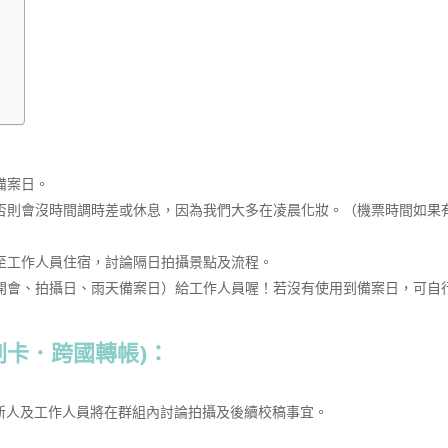
備案日。
否則會沒時間調時差或休息，因為我們大多在凌晨化妝。（機票時間如果有
至工作人員住宿，討論隔日拍攝景點及流程。
開會、拍攝日、雨天備案日）給工作人員喔！若沒有使用到備案日，可自
刷卡．跨國轉帳)：
，新人及工作人員將在群組內討論拍攝及後續校稿事宜。