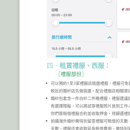
四．
租賃禮服、西服：
〖禮服部份〗
可以預約1至3家禮服店挑選禮服，禮服可免
較近的婚紗店先做挑選。配合禮服店相關資
婚紗包套含一件白紗二件晚禮服，禮服建議挑
有選擇障礙，可以將試穿禮服照片放到工作
你們簽租借禮服合約並收取押金，待歸還禮
拍攝海外婚紗需特別留意禮服可租借的天數，
天數，禮服店會收取延長租借費用，需特別