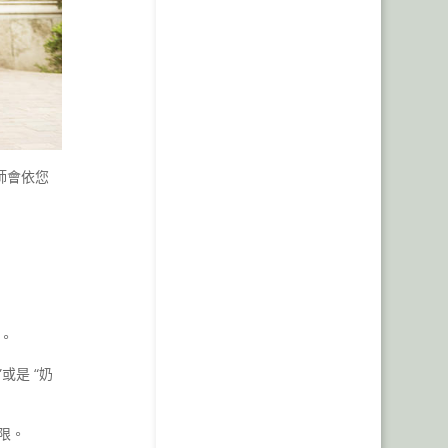
師會依您
。
或是 “奶
限。