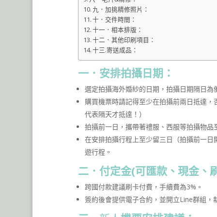
九．加挑精修照片：
十．交件時間：
十一．相本排版：
十二．其他印刷項目：
十三.寄送成品：
一．
安排拍攝日期：
選定拍攝海外婚紗的日期，拍攝日期隔日為
購買機票時請記得至少在拍攝前兩日抵達，
代表隔天才抵達！）
拍攝前一日，攜帶著禮服、西服等拍攝物品
在安排拍攝行程上至少留三日（拍攝前一日
遊行程。
二．付定金(可匯款、現金、
跨國付款建議刷卡付費，手續費為3%。
簽約後會提供電子合約，並開立Line群組