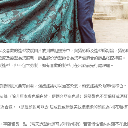
以及喜歡的造型妝感圖片放到群組照簿中，與攝影師及造型師討論，攝影
妝感及髮型為您服務，飾品部份造型師會為您準備適合的飾品搭配禮服。
髮造型，但不包含剪髮，如有喜歡的髮型可在出發前先行處理喔。
有線條感又要有耐看，強烈建議可以適當染髮，頭髮建議染 咖啡偏棕色。
顯灰綠（除非原本膚色偏白皙，便適合亞麻色系）建議髮色不要偏紅或酒紅
髮較為合適。（頭髮顏色可以去 屈成氏或康是美找泡泡染的顏色為“棉花糖棕”
置，寧願留長一點（當天造型師還可以稍微修剪）若習慣性留妹妹頭不在此