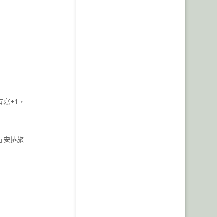
寫+1，
行安排旅