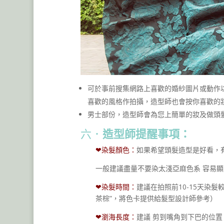
可於事前搜集網路上喜歡的婚紗圖片或動作
喜歡的風格作拍攝，造型師也會按你喜歡的
男士部份，造型師會為您上簡單的妝及做頭
六．
造型師提醒事項：
❤染髮顏色：
如果希望頭髮造型是好看，
一般建議盡量不要染太淺亞麻色系 容易
❤染髮時間：
建議在拍照前10-15天染
茶棕”，將色卡提供給髮型設計師參考）
❤瀏海長度：
建議 剪到嘴角到下巴的位