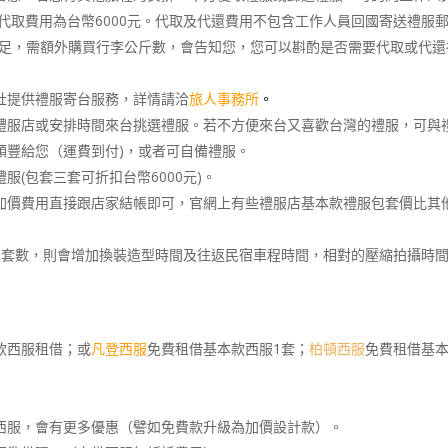
；代取費用為台幣6000元。代取及代還費用不包含工作人員回國寄送禮服
不足，需額外購買行李公斤數，會告知您，您可以斟酌是否需要代取或代還
社提供禮服寄台服務，詳情請洽
旅人事務所
。
禮服店或安排時間來台挑選禮服。若不方便來台又喜歡台灣的禮服，可與
順豐給您（運費到付)，或者可自備禮服。
(包套三套可折扣台幣6000元)。
加價費用直接跟店家結帳即可，官網上有些禮服店基本款禮服包套價比其
服套數，則會增加換裝造型時間及往返民宿車程時間，相對的壓縮拍攝時
款西服租借；或
凡登西服
免費租借基本款西服1套；
柏頓西服
免費租借基本
西服，會有更多優惠（譬如免費款升級為加價設計款）。