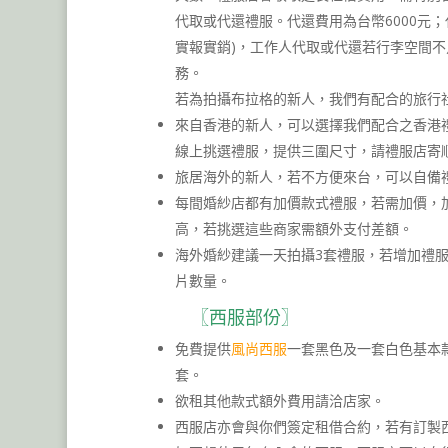
代取或代還禮服。代還費用為台幣6000元
實報實銷)，工作人代取或代還若行李空間
務。
若為拍攝布拉格的新人，我們有配合的旅行
來自香港的新人，可以選擇我們配合之香港
線上挑選禮服，提供三圍尺寸，請禮服店寄
旅居海外的新人，若不方便來台，可以自備禮服
每間婚紗店都有加價款式禮服，若需加價，
高，若挑選這些商家需額外支付差額。
海外婚紗建議一天拍攝3套禮服，若增加禮
片數量。
〖西服部份〗
免費提供
風尚西服
一套黑色及一套白色基本
套。
欲租其他款式額外費用請洽店家。
西服店亦會與你們簽定租借合約，若有訂製