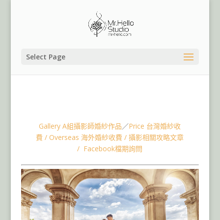
Select Page
海外婚紗,桃園婚紗婚攝團隊,捷克布拉格婚紗,匈利布達佩斯
婚紗,奧地利維也納婚紗,冰島婚紗,英國倫敦婚紗,德國婚紗,
土耳其婚紗,法國巴黎婚紗,希臘聖托里尼婚紗
Gallery A組攝影師婚紗作品
／
Price 台灣婚紗收
費
/
Overseas 海外婚紗收費
/
攝影相關攻略文章
/
Facebook檔期詢問