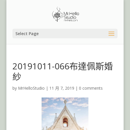
Select Page
20191011-066布達佩斯婚
紗
by
MrHelloStudio
|
11 月 7, 2019
|
0 comments