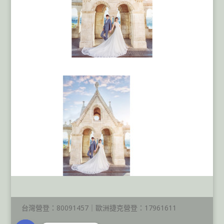
台灣營登：80091457｜歐洲捷克營登：17961611