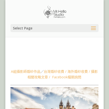
Select Page
海外婚紗包套,海外婚紗團隊,捷克布拉格婚紗拍攝,歐洲婚
紗,香港婚紗,美國婚紗,奧地利婚紗,義大利威尼斯婚紗,荷蘭
婚紗,法國巴黎婚紗,希臘聖托里尼婚紗,土耳其婚紗,冰島婚
紗
A組攝影師婚紗作品
／
台灣婚紗收費
/
海外婚紗收費
/
攝影
相關攻略文章
/
Facebook檔期詢問