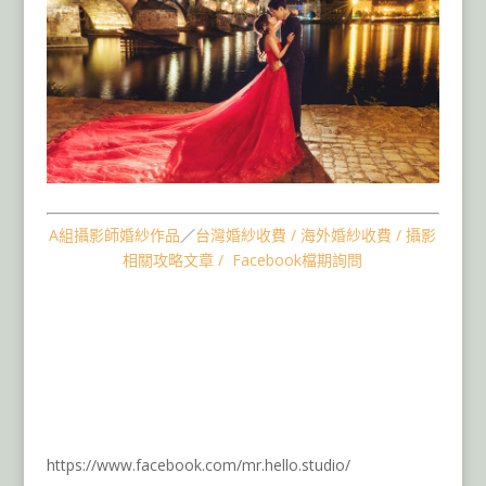
A組攝影師婚紗作品
／
台灣婚紗收費
/
海外婚紗收費
/
攝影
相關攻略文章
/
Facebook檔期詢問
海外婚紗包套,海外婚紗團隊,捷
克布拉格婚紗拍攝,歐洲婚紗,香
港婚紗,美國婚紗,奧地利婚紗,義
大利威尼斯婚紗,荷蘭婚紗,法國
巴黎婚紗,希臘聖托里尼婚紗,土
耳其婚紗,冰島婚紗
https://www.facebook.com/mr.hello.studio/