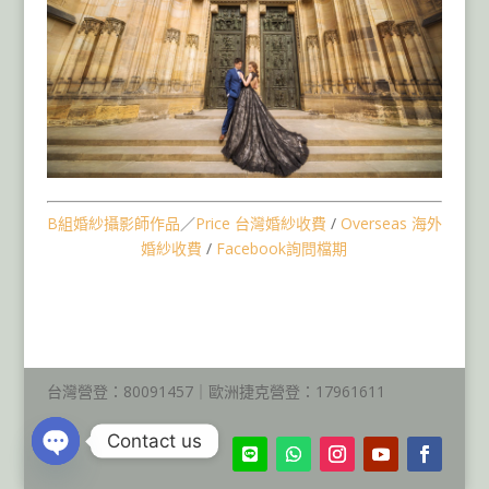
B組婚紗攝影師作品
／
Price 台灣婚紗收費
/
Overseas 海外
婚紗收費
/
Facebook詢問檔期
捷克布拉格海外婚紗包套,匈牙
利布達佩斯婚紗,冰島婚紗,英國
婚紗,德國婚紗
台灣營登：80091457｜歐洲捷克營登：17961611
Contact us
Open