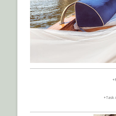
+
+Tas