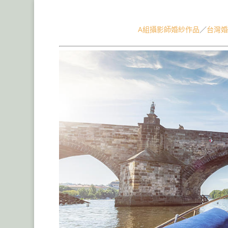
捷克布拉格婚紗包套,海外婚紗,匈牙利布達佩斯婚紗,
A組攝影師婚紗作品
／
台灣婚