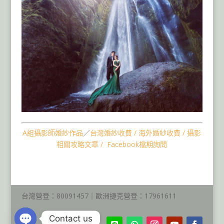
A組攝影師婚紗作品
／
台灣婚紗收費
/
海外婚紗收費
/
攝影
相關攻略文章
/
Facebook檔期詢問
海外婚紗包套冰島婚紗,歐洲婚紗,捷克布拉格婚紗,匈牙利布
達佩斯婚紗
台灣營登：80091457｜歐洲捷克營登：17961611
Contact us