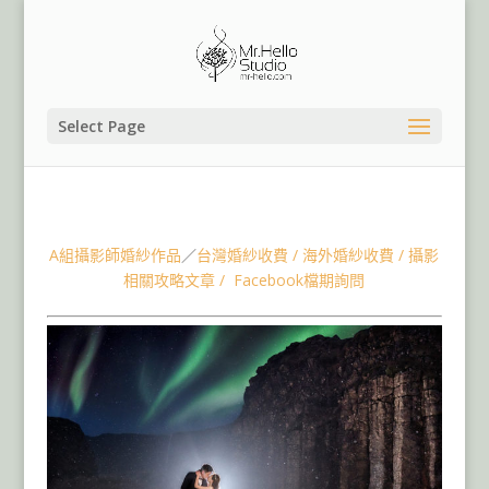
Select Page
海外婚紗包套冰島婚紗,歐洲婚紗,捷克布拉格婚紗,匈牙利布
達佩斯婚紗
A組攝影師婚紗作品
／
台灣婚紗收費
/
海外婚紗收費
/
攝影
相關攻略文章
/
Facebook檔期詢問