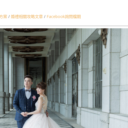
栗婚禮記錄,板橋婚攝
方案
/
婚禮相關攻略文章
/
Facebook詢問檔期