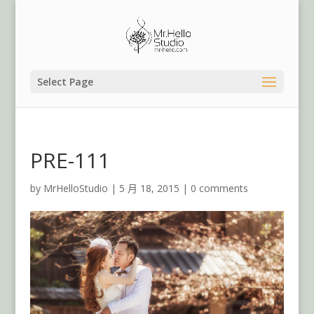
Select Page
PRE-111
by
MrHelloStudio
|
5 月 18, 2015
|
0 comments