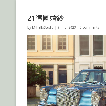
21德國婚紗
by
MrHelloStudio
|
9 月 7, 2023
|
0 comments