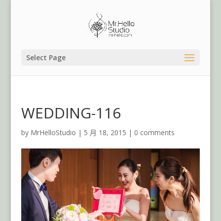
Select Page
WEDDING-116
by
MrHelloStudio
|
5 月 18, 2015
|
0 comments