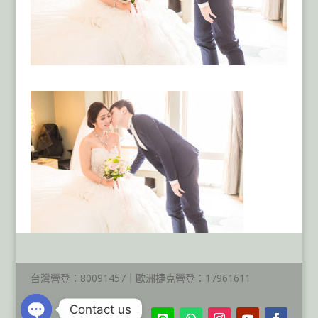
台灣營登：80091457｜歐洲捷克營登：17961611
Contact us