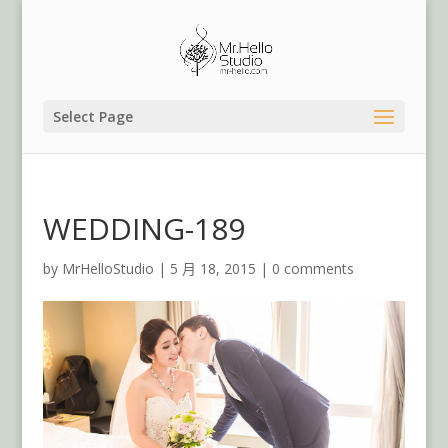
Select Page
WEDDING-189
by
MrHelloStudio
|
5 月 18, 2015
|
0 comments