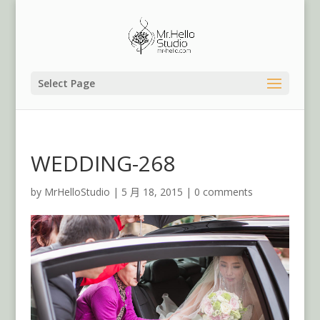
Select Page
WEDDING-268
by
MrHelloStudio
|
5 月 18, 2015
|
0 comments