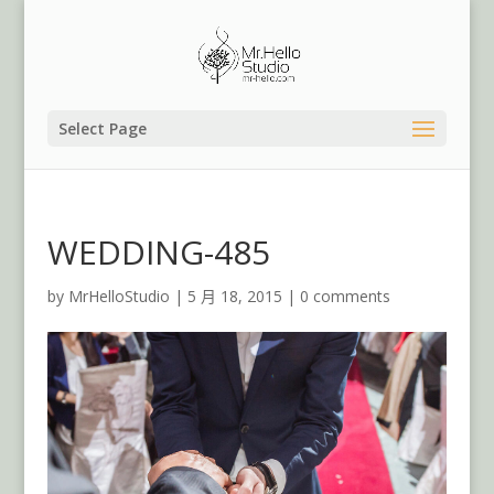
Select Page
WEDDING-485
by
MrHelloStudio
|
5 月 18, 2015
|
0 comments