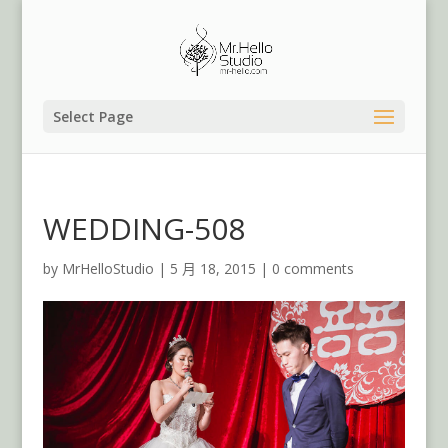
Select Page
WEDDING-508
by
MrHelloStudio
|
5 月 18, 2015
|
0 comments