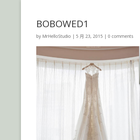
BOBOWED1
by
MrHelloStudio
|
5 月 23, 2015
|
0 comments