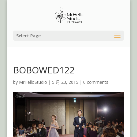
Select Page
BOBOWED122
by
MrHelloStudio
|
5 月 23, 2015
|
0 comments