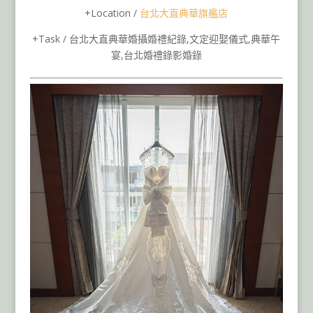
+Location /
台北大直典華旗艦店
+Task / 台北大直典華婚攝婚禮紀錄,文定迎娶儀式,典華午
宴,台北婚禮錄影婚錄