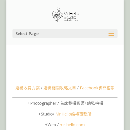
Select Page
Mr.Hello婚禮事務所|桃園婚禮紀錄桃園婚攝,台北婚禮紀
錄,台北婚攝,台北婚錄婚禮錄影,台北大直典華婚禮紀錄婚
攝,文定迎娶儀式流程,台北桃園婚禮紀錄婚攝團隊推薦,婚禮
錄影團隊婚錄團隊推薦,婚禮流程介紹,台北婚禮顧問婚禮企
劃,台北婚禮攝影師推薦,婚禮主持人,桃園新秘推薦
婚禮收費方案
/
婚禮相關攻略文章
/
Facebook詢問檔期
+Photographer / 首席雙攝影師+總監拍攝
+Studio/
Mr.Hello
婚禮事務所
+Web /
mr-hello.com