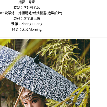
攝影：零零
妝髮：李翊軒老師
ndice坎蒂絲 – 嫁接睫毛/新娘秘書/造型設計)
頭冠：廖宇清出借
夥伴：Zhong Huang
ＭＤ：
孟凌Morning