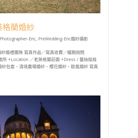
老英格蘭婚紗
Photographer-Eric
,
PreWedding-Eric婚紗攝影
紗婚禮團隊 寫真作品／寫真收費／檔期詢問
o婚禮事務所 +Location ／老英格蘭莊園 +Dress / 蕾絲娃娃
英格蘭婚紗包套、清境農場婚紗、櫻花婚紗、歐風婚紗 寫真