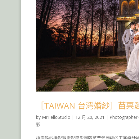
［TAIWAN 台灣婚紗］苗
by
MrHelloStudio
|
12 月 20, 2021
|
Photographer-
影
桃園婚紗攝影微電影錄影團隊苗栗愛麗絲的天空婚紗攝影作