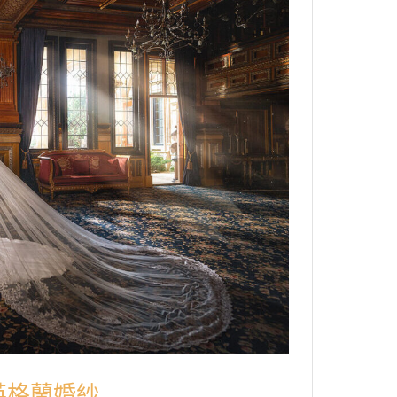
老英格蘭婚紗