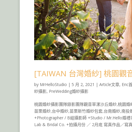
[TAIWAN 台灣婚紗] 桃園
by
MrHelloStudio
|
5 月 2, 2021
|
Article文章
,
Eri
紗攝影
,
PreWedding婚紗攝影
桃園婚紗攝影團隊錄影團隊觀音草漯沙丘婚紗,桃園婚紗
苗栗婚紗,台中婚紗,苗栗新竹婚紗包套,台南婚紗,南
+Photographer / B組攝影師 +Studio / Mr.Hello
Lab & Bridal Co. +拍攝月份 ／ 2月底 寫真作品／