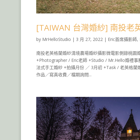
[TAIWAN 台灣婚紗] 南投
by
MrHelloStudio
|
3 月 27, 2022
|
Eric首席攝影師
,
南投老英格蘭婚紗清境農場婚紗攝影微電影側錄桃園婚
+Photographer / Eric老師 +Studio / Mr.Hell
法式手工婚紗 +拍攝月份 ／ 3月初 +Task / 老
作品／寫真收費／檔期詢問...