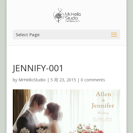
Select Page
JENNIFY-001
by
MrHelloStudio
|
5 月 23, 2015
|
0 comments