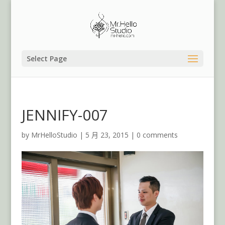
Select Page
JENNIFY-007
by
MrHelloStudio
|
5 月 23, 2015
|
0 comments