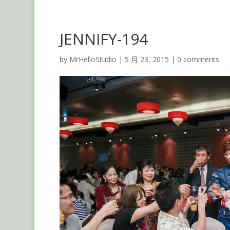
JENNIFY-194
by
MrHelloStudio
|
5 月 23, 2015
|
0 comments