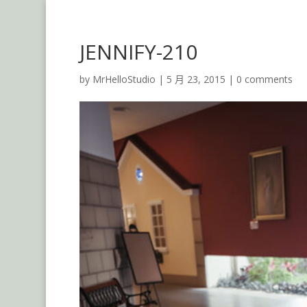
JENNIFY-210
by
MrHelloStudio
|
5 月 23, 2015
|
0 comments