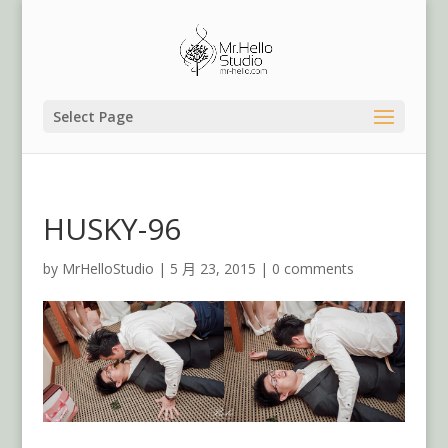
Select Page
HUSKY-96
by
MrHelloStudio
|
5 月 23, 2015
|
0 comments