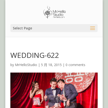
Select Page
WEDDING-622
by
MrHelloStudio
|
5 月 18, 2015
|
0 comments