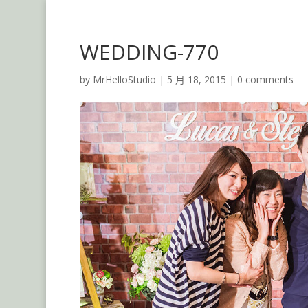
WEDDING-770
by
MrHelloStudio
|
5 月 18, 2015
|
0 comments